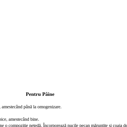
Pentru Pâine
n, amestecând până la omogenizare.
spice, amestecând bine.
ine o compoziție netedă. Încorporează nucile pecan mărunțite și coaja de