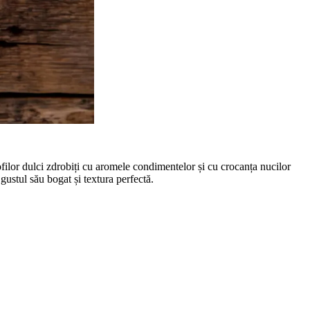
filor dulci zdrobiți cu aromele condimentelor și cu crocanța nucilor
ustul său bogat și textura perfectă.