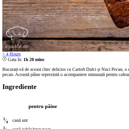
< 4 Hours
Gata în:
1h 20 mins
Bucurați-vă de aceast chec delicios cu Cartofi Dulci și Nuci Pecan, o 
pecan. Această pâine reprezintă o acompaniere minunată pentru cafeaua 
Ingrediente
pentru pâine
1
cană
unt
⁄
4
1