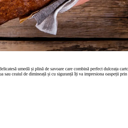
delicatesă umedă și plină de savoare care combină perfect dulceața carto
sau ceaiul de dimineață și cu siguranță îți va impresiona oaspeții prin g