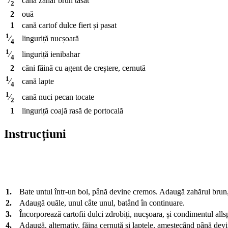
cană
zahăr brun tasat
⁄
2
2
ouă
1
cană
cartof dulce fiert și pasat
1
linguriță
nucșoară
⁄
4
1
linguriță
ienibahar
⁄
4
2
căni
făină cu agent de creștere, cernută
1
cană
lapte
⁄
4
1
cană
nuci pecan tocate
⁄
2
1
linguriță
coajă rasă de portocală
Instrucțiuni
1.
Bate untul într-un bol, până devine cremos. Adaugă zahărul bru
2.
Adaugă ouăle, unul câte unul, batând în continuare.
3.
Încorporează cartofii dulci zdrobiți, nucșoara, și condimentul all
4.
Adaugă, alternativ, făina cernută și laptele, amestecând până dev