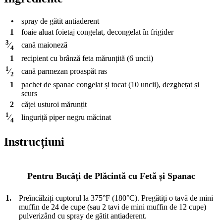
•
spray de gătit antiaderent
1
foaie
aluat foietaj congelat, decongelat în frigider
3
cană
maioneză
⁄
4
1
recipient cu brânză feta mărunțită (6 uncii)
1
cană
parmezan proaspăt ras
⁄
2
1
pachet de spanac congelat și tocat (10 uncii), dezghețat și
scurs
2
căței
usturoi mărunțit
1
linguriță
piper negru măcinat
⁄
4
Instrucțiuni
Pentru Bucăți de Plăcintă cu Fetă și Spanac
1.
Preîncălziți cuptorul la 375°F (180°C). Pregătiți o tavă de mini
muffin de 24 de cupe (sau 2 tavi de mini muffin de 12 cupe)
pulverizând cu spray de gătit antiaderent.