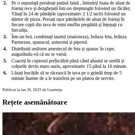
2.
Pe o suprafață presărați putină faină , întindeți foaia de aluat de
foietaj rece și dezghețată într-un dreptunghi folosind un făcăleț.
Tăiați în 24 de pătrățele (aproximativ 2 1/2 inch) folosind un
tăietor de pizza. Presați ușor pătrățelele de aluat de foietaj în
fiecare cupă din tava de mini muffin pregătită și înțepați cu
furculița.
3.
Într-un bol, combinați iaurtul (maioneza), brânza feta, brânza
Parmezan, spanacul, usturoiul și piperul.
4.
Distribuiți uniform amestecul de feta și spanac în cupe,
asigurându-vă că nu se varsă.
5.
Coaceți în cuptorul preîncălzit până când aluatul se umflă și
colțurile devin maro auriu, aproximativ 15 până la 16 minute.
6.
Lăsați bucățile să se răcească în tava pe o grindă timp de 5
minute înainte de a le transfera pe un platou de servire.
Publicat la ian 26, 2025
de Luminița
Rețete asemănătoare