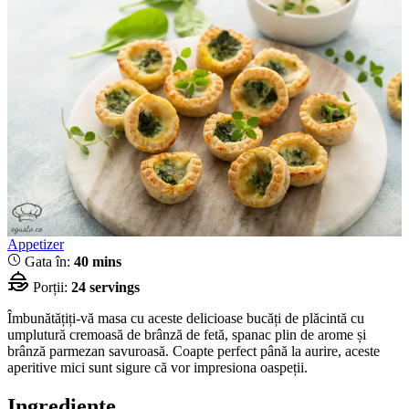
Appetizer
Gata în:
40 mins
Porții:
24 servings
Îmbunătățiți-vă masa cu aceste delicioase bucăți de plăcintă cu
umplutură cremoasă de brânză de fetă, spanac plin de arome și
brânză parmezan savuroasă. Coapte perfect până la aurire, aceste
aperitive mici sunt sigure că vor impresiona oaspeții.
Ingrediente