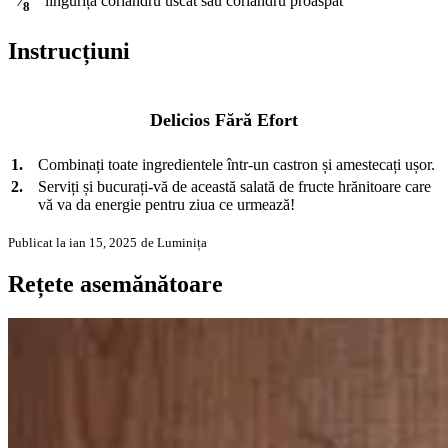
linguriță
coriandru uscat sau coriandru proaspăt
⁄
8
Instrucțiuni
Delicios Fără Efort
1.
Combinați toate ingredientele într-un castron și amestecați ușor.
2.
Serviți și bucurați-vă de această salată de fructe hrănitoare care
vă va da energie pentru ziua ce urmează!
Publicat la ian 15, 2025
de Luminița
Rețete asemănătoare