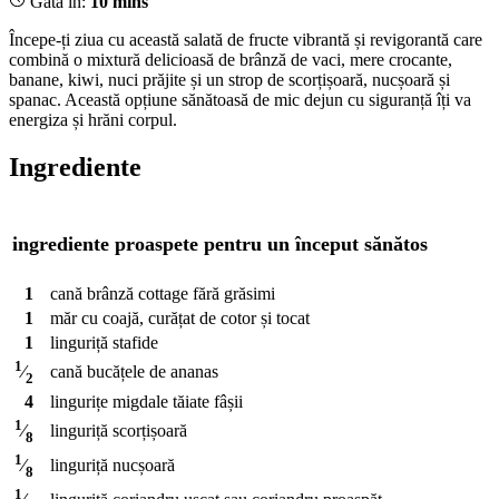
Gata în:
10 mins
Începe-ți ziua cu această salată de fructe vibrantă și revigorantă care
combină o mixtură delicioasă de brânză de vaci, mere crocante,
banane, kiwi, nuci prăjite și un strop de scorțișoară, nucșoară și
spanac. Această opțiune sănătoasă de mic dejun cu siguranță îți va
energiza și hrăni corpul.
Ingrediente
ingrediente proaspete pentru un început sănătos
1
cană
brânză cottage fără grăsimi
1
măr cu coajă, curățat de cotor și tocat
1
linguriță
stafide
1
cană
bucățele de ananas
⁄
2
4
lingurițe
migdale tăiate fâșii
1
linguriță
scorțișoară
⁄
8
1
linguriță
nucșoară
⁄
8
1