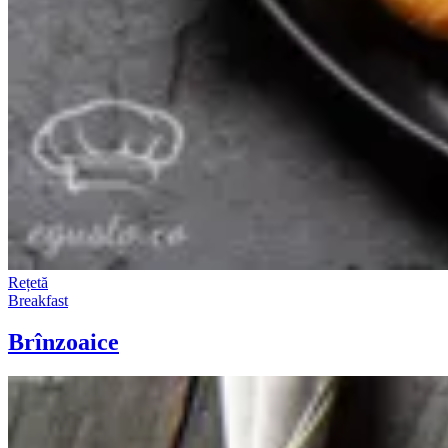
Rețetă
Breakfast
Brînzoaice